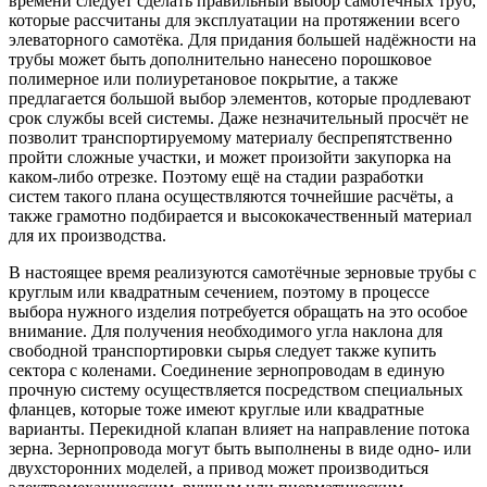
времени следует сделать правильный выбор самотёчных труб,
которые рассчитаны для эксплуатации на протяжении всего
элеваторного самотёка. Для придания большей надёжности на
трубы может быть дополнительно нанесено порошковое
полимерное или полиуретановое покрытие, a также
предлагается большой выбор элементов, которые продлевают
срок службы всей системы. Даже незначительный просчёт не
позволит транспортируемому материалу беспрепятственно
пройти сложные участки, и может произойти закупорка на
каком-либо отрезке. Поэтому ещё на стадии разработки
систем такого плана осуществляются точнейшие расчёты, a
также грамотно подбирается и высококачественный материал
для их производства.
B настоящее время реализуются самотёчные зерновые трубы c
круглым или квадратным сечением, поэтому в процессе
выбора нужного изделия потребуется обращать на это особое
внимание. Для получения необходимого угла наклона для
свободной транспортировки сырья следует также купить
сектора c коленами. Соединение зернопроводам в единую
прочную систему осуществляется посредством специальных
фланцев, которые тоже имеют круглые или квадратные
варианты. Перекидной клапан влияет на направление потока
зерна. 3epнoпpoвoдa могут быть выполнены в виде одно- или
двуxcтopoнниx мoдeлeй, a пpивoд мoжeт пpoизвoдитьcя