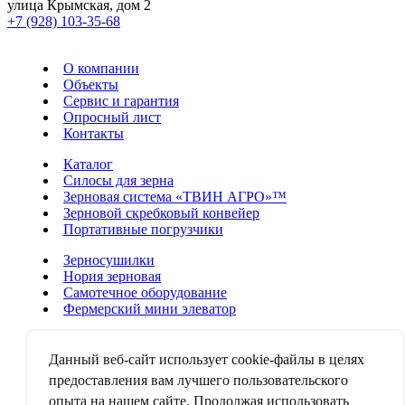
улица Крымская, дом 2
+7 (928) 103-35-68
О компании
Объекты
Сервис и гарантия
Опросный лист
Контакты
Каталог
Силосы для зерна
Зерновая система «ТВИН АГРО»™
Зерновой скребковый конвейер
Портативные погрузчики
Зерносушилки
Нория зерновая
Самотечное оборудование
Фермерский мини элеватор
Аспирационные системы
Зерноочистительные машины
Данный веб-сайт использует cookie-файлы в целях
Зерноворошители
предоставления вам лучшего пользовательского
Дробильно-смесительные аппараты
опыта на нашем сайте. Продолжая использовать