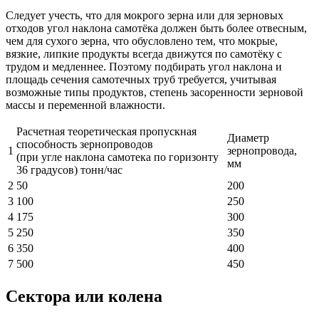
Следует учесть, что для мокрого зерна или для зерновых
отходов угол наклона самотёка должен быть более отвесным,
чем для сухого зерна, что обусловлено тем, что мокрые,
вязкие, липкие продукты всегда движутся по самотёку с
трудом и медленнее. Поэтому подбирать угол наклона и
площадь сечения самотечных труб требуется, учитывая
возможные типы продуктов, степень засоренности зерновой
массы и переменной влажности.
Расчетная теоретическая пропускная
Диаметр
способность зернопроводов
1
зернопровода,
(при угле наклона самотека по горизонту
мм
36 градусов) тонн/час
2
50
200
3
100
250
4
175
300
5
250
350
6
350
400
7
500
450
Сектора или колена